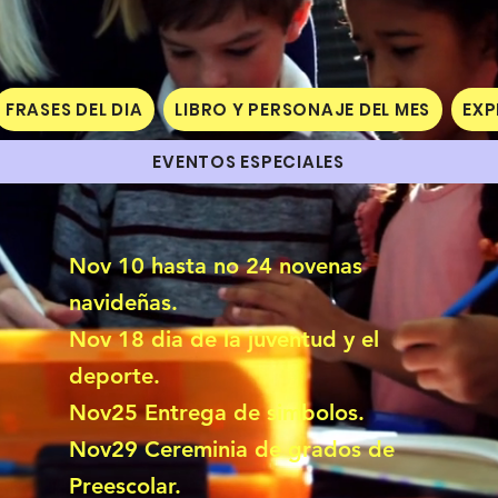
FRASES DEL DIA
LIBRO Y PERSONAJE DEL MES
EXP
EVENTOS ESPECIALES
Nov 10 hasta no 24 novenas
navideñas.
Nov 18 dia de la juventud y el
deporte.
Nov25 Entrega de simbolos.
Nov29 Cereminia de grados de
Preescolar.